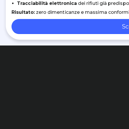
Tracciabilità elettronica
dei rifiuti già predis
Risultato:
zero dimenticanze e massima conformi
Sc