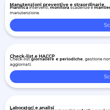
Manutenzioni preventive e straordinarie
Pianifica
interventi,
monitora
scadenze e
mantie
manutenzione.
Sc
Check-list e HACCP
Check-list
giornaliere e periodiche
, gestione no
aggiornati.
Sc
Laboratori e analisi