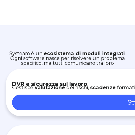
Systeam è un
ecosistema di moduli integrati
.
Ogni software nasce per risolvere un problema
specifico, ma tutti comunicano tra loro
DVR e sicurezza sul lavoro
Gestisce
valutazione
dei rischi,
scadenze
formati
Sc