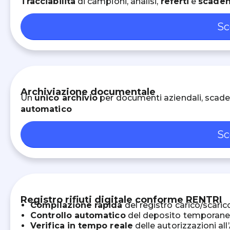
Tracciabilità
di campioni, analisi,
referti
e
scade
Sc
Archiviazione documentale
Un
unico archivio
per documenti aziendali, scadenz
automatico
Sc
Registro rifiuti digitale conforme RENTRI
Compilazione rapida
del registro carico/scaric
Controllo automatico
del deposito temporaneo
Verifica in tempo reale
delle autorizzazioni al