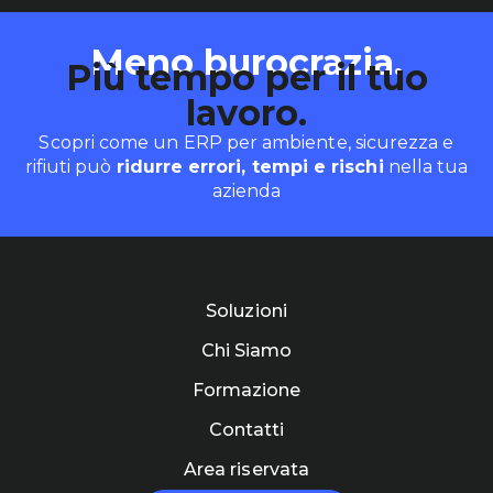
Meno burocrazia.
Più tempo per il tuo
lavoro.
Scopri come un ERP per ambiente, sicurezza e
rifiuti può
ridurre errori, tempi e rischi
nella tua
azienda
Soluzioni
Chi Siamo
Formazione
Contatti
Area riservata