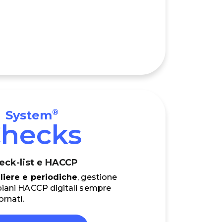
®
System
hecks
eck-list e HACCP
liere e periodiche
, gestione
piani HACCP digitali sempre
ornati.