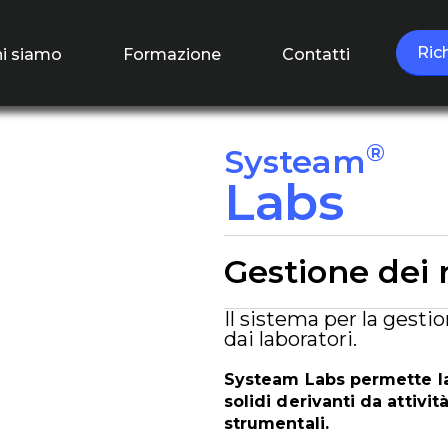
Ric
i siamo
Formazione
Contatti
®
Systeam
Labs
Gestione dei r
Il sistema per la gestio
dai laboratori.
Systeam Labs permette la c
solidi derivanti da attivi
strumentali.