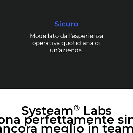
Sicuro
Modellato dall’esperienza
operativa quotidiana di
un'azienda.
®
Systeam
Labs
ona perfettamente si
ancora meglio in team