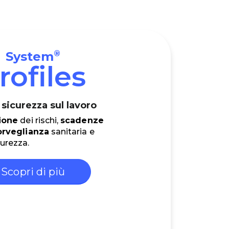
®
System
rofiles
sicurezza sul lavoro
ione
dei rischi,
scadenze
orveglianza
sanitaria e
curezza.
Scopri di più