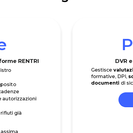
e
P
onforme RENTRI
DVR e 
Gestisce
valutaz
istro
formative, DPI,
s
documenti
di si
eposito
scadenze
e autorizzazioni
rifiuti già
massima