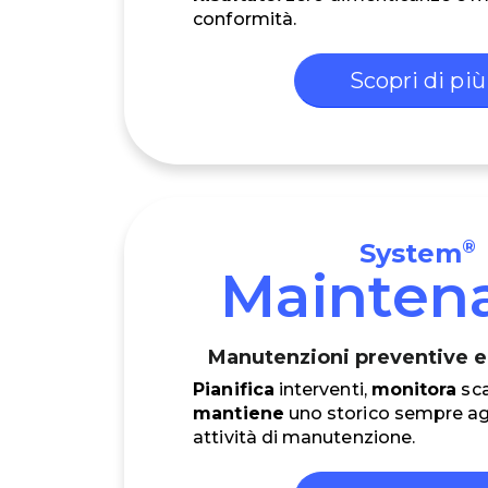
conformità.
Scopri di più
®
System
Mainten
Manutenzioni preventive e 
Pianifica
interventi,
monitora
sc
mantiene
uno storico sempre ag
attività di manutenzione.