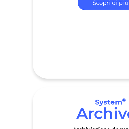
Scopri di più
®
System
Archiv