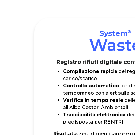
®
System
Wast
Registro rifiuti digitale c
Compilazione rapida
del reg
carico/scarico
Controllo automatico
del d
temporaneo con alert sulle 
Verifica in tempo reale
dell
all’Albo Gestori Ambientali
Tracciabilità elettronica
dei 
predisposta per RENTRI
Risultato:
zero dimenticanze e 